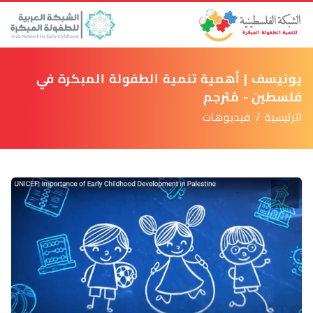
يونيسف | أهمية تنمية الطفولة المبكرة في
فلسطين - مُترجم
الرئيسية
فيديوهات